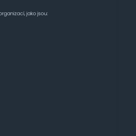
ganizací, jako jsou: