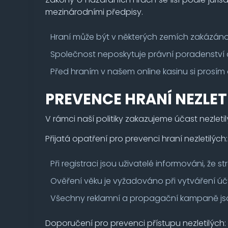
mezinárodními předpisy.
Hraní může být v některých zemích zakázáno
Společnost neposkytuje právní poradenství 
Před hraním v našem online kasinu si prosím ov
PREVENCE HRANÍ NEZLET
V rámci naší politiky zakazujeme účast nezletilý
Přijatá opatření pro prevenci hraní nezletilých:
Při registraci jsou uživatelé informováni, že
Ověření věku je vyžadováno při vytváření úč
Všechny reklamní a propagační kampaně jso
Doporučení pro prevenci přístupu nezletilých: