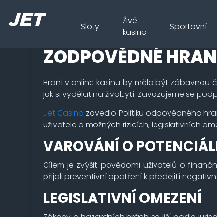
Živé
Sloty
Sportovní
kasino
ZODPOVĚDNÉ HRAN
Hraní v online kasinu by mělo být zábavnou či
jak si vydělat na živobytí. Zavazujeme se podpo
Jet Casino
zavedlo Politiku odpovědného hraní 
uživatele o možných rizicích, legislativních o
VAROVÁNÍ O POTENCIÁLN
Cílem je zvýšit povědomí uživatelů o finanč
přijali preventivní opatření k předejití negati
LEGISLATIVNÍ OMEZENÍ
Zákony o hazardních hrách se liší podle jurisd