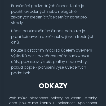
Provádění podvodných činností, jako je
použití ukradených nebo nelegálně
získaných kreditních/debetních karet pro
vklady.
Účast na kriminálních činnostech, jako je
praní špinavých peněz nebo jiných trestných
činů.
Koluze s ostatními hráči za účelem ovlivnění
výsledků her. Společnost může zablokovat
účty, pozastavit/zrušit platby nebo výhry,
pokud dojde k porušení výše uvedených
podmínek.
ODKAZY
Web může obsahovat odkazy na externí stránky,
které jsou mimo kontrolu Společnosti. Společnost