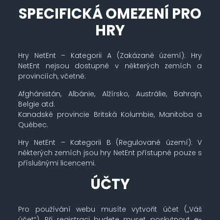
SPECIFICKÁ OMEZENÍ PRO
HRY
Hry NetEnt – Kategorii A (Zakázané území): Hry
NetEnt nejsou dostupné v některých zemích a
provinciích, včetně:
Afghánistán, Albánie, Alžírsko, Austrálie, Bahrajn,
Belgie atd.
Kanadské provincie Britská Kolumbie, Manitoba a
Québec.
Hry NetEnt – Kategorii B (Regulované území): V
některých zemích jsou hry NetEnt přístupné pouze s
příslušnými licencemi.
ÚČTY
Pro používání webu musíte vytvořit účet („Váš
účet“). Při registraci budete muset poskytnout e-