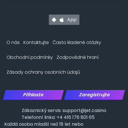
App
O nás
Kontaktujte
Často kladené otázky
Obchodní podmínky
Zodpovědné hraní
Zásady ochrany osobních údajů
Přihlaste
Zaregistrujte
Zákaznický servis:
support@jet.casino
Telefonní linka: +4 416 176 801 65
Každá osoba mladší než 18 let nebo