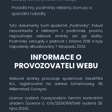
Pravidla hry, podmínky reklamy, bonusy a
speciální nabídky
Tyto dokumenty tvoří společně „Podmínky“. Pokud
nesouhlasíte s některým z podmínek, prosím,
nepoužívejte webové stránky ani její služby.
Podmínky vstoupily v platnost 1. března 2018 a byly
naposledy aktualizovány 7. listopadu 2024.
INFORMACE O
PROVOZOVATELI WEBU
Webové stránky provozuje společnost GALAKTIKA
N.V., registrovaná na adrese Scharlooweg 39,
Willemstad, Curaçao.
Licence vydaná Curaçaoským herním kontrolním
úřadem (Licence č. OGL/2024/169/0146 vydaná 28.
října 2024).