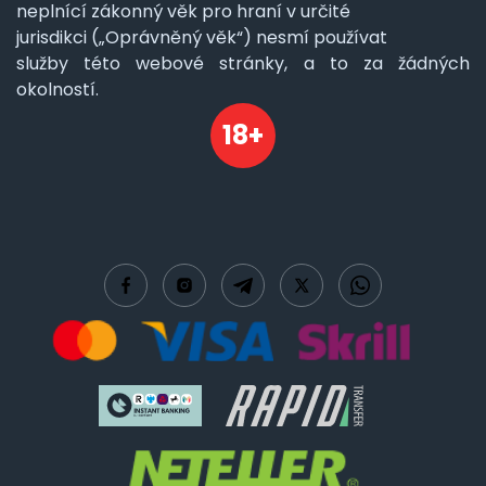
neplnící zákonný věk pro hraní v určité
jurisdikci („Oprávněný věk“) nesmí používat
služby této webové stránky, a to za žádných
okolností.
18+